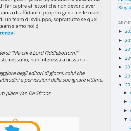
di far capire ai lettori che non devono aver
Blog d
paura di affidare il proprio gioco nelle mani
di un team di sviluppo, soprattutto se quel
ARCHI
team siamo noi :)
20
►
orenza
!
20
►
20
►
dersi: “Ma chi è Lord Fiddlebottom?”
20
►
iesto nessuno, non interessa a nessuno -
20
►
giore degli editori di giochi, colui che
20
►
abitudini e perversioni delle sue ignare vittime.
20
▼
um piace Van De Sfroos.
►
►
►
▼