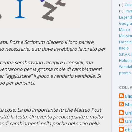
(1)
Guid
(1)
Inv
Legend
Geogra
Marco
Massim
cata, Post e Scriptum diedero il loro parere,
Facchin
no necessarie, e su dove avrebbero lavorato per
Radio 
S.P.A.C.
Holden
centia sembravano recepire i consigli, ma
Wendak
ventarono per la grossa mole di cambiamenti
promo
“aggiustare” il gioco e renderlo vendibile. Si
po per pensarci.
COLL
Eli
Mar
e cose. La più importante fu che
Matteo Post
Un
battè la testa. Un evento preoccupante e molto
Un
ndi cambiamenti nella psiche del socio della
dba