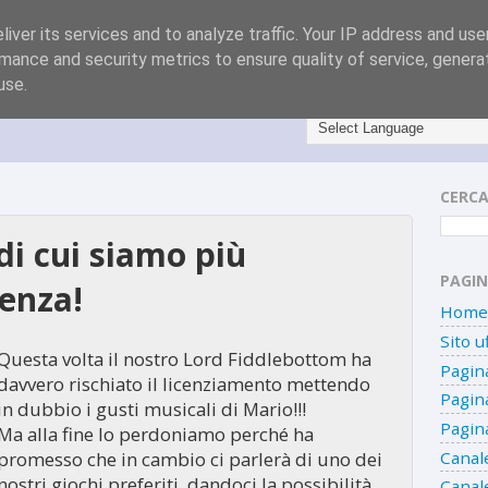
iver its services and to analyze traffic. Your IP address and us
mance and security metrics to ensure quality of service, gener
use.
CERCA
di cui siamo più
PAGIN
renza!
Home 
Sito uf
Questa volta il nostro Lord Fiddlebottom ha
Pagin
davvero rischiato il licenziamento mettendo
Pagin
in dubbio i gusti musicali di Mario!!!
Pagin
Ma alla fine lo perdoniamo perché ha
promesso che in cambio ci parlerà di uno dei
Canal
nostri giochi preferiti, dandoci la possibilità
Canal