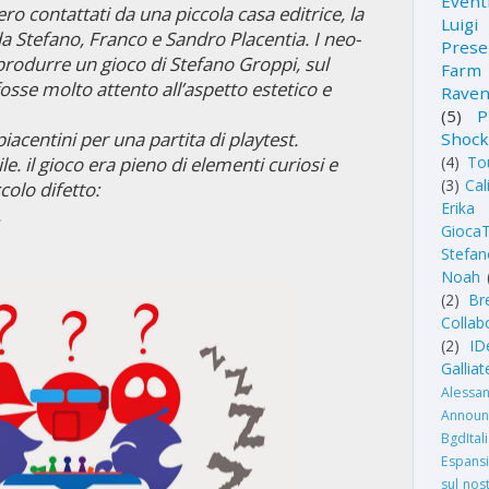
Event
o contattati da una piccola casa editrice, la
Luig
da Stefano, Franco e Sandro Placentia. I neo-
Prese
produrre un gioco di Stefano Groppi, sul
Farm
osse molto attento all’aspetto estetico e
Rave
(5)
P
iacentini per una partita di playtest.
Shoc
. il gioco era pieno di elementi curiosi e
(4)
To
(3)
Cal
colo difetto:
Erika 
.
GiocaT
Stefan
Noah
(2)
Br
Collab
(2)
ID
Gallia
Alessa
Announ
BgdItal
Espansi
sul nos