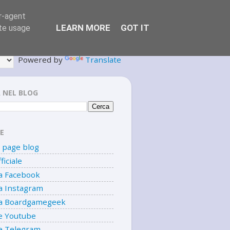
er-agent
LEARN MORE
GOT IT
ate usage
Powered by
Translate
 NEL BLOG
E
page blog
ficiale
a Facebook
a Instagram
a Boardgamegeek
e Youtube
e Telegram