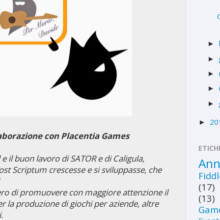
►
►
►
►
►
20
►
aborazione con Placentia Games
ETICH
 e il buon lavoro di SATOR e di Caligula,
Ann
st Scriptum crescesse e si sviluppasse, che
Fidd
(17)
ero di promuovere con maggiore attenzione il
(13)
er la produzione di giochi per aziende, altre
Gam
.