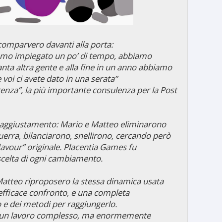
icomparvero davanti alla porta:
biamo impiegato un po’ di tempo, abbiamo
 tanta altra gente e alla fine in un anno abbiamo
e voi ci avete dato in una serata”
orenza”, la più importante consulenza per la Post
te aggiustamento: Mario e Matteo eliminarono
a guerra, bilanciarono, snellirono, cercando però
lavour” originale. Placentia Games fu
scelta di ogni cambiamento.
e Matteo riproposero la stessa dinamica usata
 efficace confronto, e una completa
 e dei metodi per raggiungerlo.
fu un lavoro complesso, ma enormemente