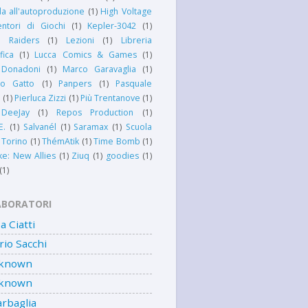
a all'autoproduzione
(1)
High Voltage
entori di Giochi
(1)
Kepler-3042
(1)
 Raiders
(1)
Lezioni
(1)
Libreria
fica
(1)
Lucca Comics & Games
(1)
 Donadoni
(1)
Marco Garavaglia
(1)
o Gatto
(1)
Panpers
(1)
Pasquale
i
(1)
Pierluca Zizzi
(1)
Più Trentanove
(1)
DeeJay
(1)
Repos Production
(1)
E.
(1)
Salvanél
(1)
Saramax
(1)
Scuola
 Torino
(1)
ThémAtik
(1)
Time Bomb
(1)
e: New Allies
(1)
Ziuq
(1)
goodies
(1)
(1)
ABORATORI
sa Ciatti
io Sacchi
known
known
rbaglia