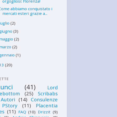
orgogliosi: Florenza!
Come abbiamo conquistato i
mercati esteri grazie a...
luglio
(2)
giugno
(3)
maggio
(2)
marzo
(2)
gennaio
(1)
13
(20)
ETTE
unci
(41)
Lord
lebottom
(25)
Scribabs
Autori
(14)
Consulenze
PStory
(11)
Placentia
es
(11)
FAQ
(10)
Drizzit
(9)