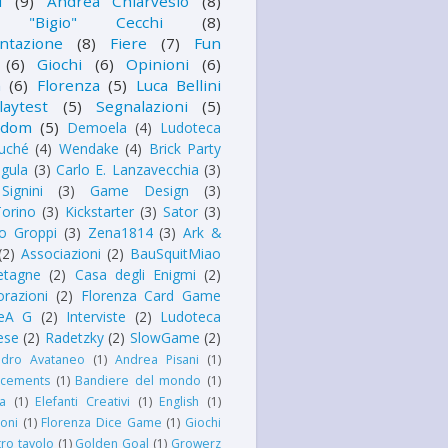
i
(9)
Andrea Chiarvesio
(8)
i "Bigio" Cecchi
(8)
ntazione
(8)
Fiere
(7)
Fun
(6)
Giochi
(6)
Opinioni
(6)
n
(6)
Florenza
(5)
Luca Bellini
laytest
(5)
Segnalazioni
(5)
kdom
(5)
Demoela
(4)
Ludoteca
uché
(4)
Wendake
(4)
Brick Party
igula
(3)
Carlo E. Lanzavecchia
(3)
Signini
(3)
Game Design
(3)
orino
(3)
Kickstarter
(3)
Sator
(3)
o Groppi
(3)
Zena1814
(3)
Ark &
(2)
Associazioni
(2)
BauSquitMiao
etagne
(2)
Casa degli Enigmi
(2)
orazioni
(2)
Florenza Card Game
eA G
(2)
Interviste
(2)
Ludoteca
tese
(2)
Radetzky
(2)
SlowGame
(2)
ndro Avataneo
(1)
Andrea Pisani
(1)
cements
(1)
Bandiere del mondo
(1)
ia
(1)
Elefanti Creativi
(1)
English
(1)
oni
(1)
Florenza Dice Game
(1)
Giochi
tro tavolo
(1)
Golden Goal
(1)
Growerz