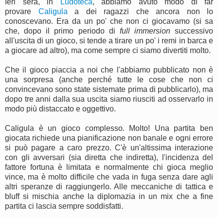
Ieri sera, in
Ludoteca
, abbiamo avuto modo di far
provare
Caligula
a dei ragazzi che ancora non lo
conoscevano. Era da un po' che non ci giocavamo (si sa
che, dopo il primo periodo di
full immersion
successivo
all'uscita di un gioco, si tende a tirare un po' i remi in barca e
a giocare ad altro), ma come sempre ci siamo divertiti molto.
Che il gioco piaccia a noi che l'abbiamo pubblicato non è
una sorpresa (anche perché tutte le cose che non ci
convincevano sono state sistemate prima di pubblicarlo), ma
dopo tre anni dalla sua uscita siamo riusciti ad osservarlo in
modo più distaccato e oggettivo.
Caligula è un gioco complesso. Molto! Una partita ben
giocata richiede una pianificazione non banale e ogni errore
si può pagare a caro prezzo. C'è un'altissima interazione
con gli avversari (sia diretta che indiretta), l'incidenza del
fattore fortuna è limitata e normalmente chi gioca meglio
vince, ma è molto difficile che vada in fuga senza dare agli
altri speranze di raggiungerlo. Alle meccaniche di tattica e
bluff si mischia anche la diplomazia in un mix che a fine
partita ci lascia sempre soddisfatti.