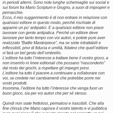
in periodi alterni. Sono note lunghe schermaglie sui social e
sui forum fra Mario Scriptum e Grugno, a suon di improperi e
pernacchie.
Ecco, il mio suggerimento è di non entrare in relazione con
qualsiasi editore in questo modo, perché rischiate di
apparire un po’ antipatici. E a qualsiasi editore non piace
lavorare con gente antipatica. Perché un editore deve
lavorare per tanto tempo con voi autori, e potete pure aver
realizzato “Battle Masterpiece”, ma se siete intrattabili e
inflessibili, privi di fiducia e umiltà, fidatevi che quell’editore
vi farà un bel gesto dell’ombrello.
L’editore ha tutto l’interesse a trattare bene il vostro gioco, a
non inserirlo in linee editoriali che possano “nasconderlo”
dal resto dei giochi, a rispettare gli impegni presi.
L’editore ha tutto il piacere a continuare a collaborare con
voi, se credete nei cambiamenti che potrebbe porre nei
vostri prodotti.
Insomma, l’editore ha tutto l’interesse che venga fuori un
buon gioco, sia per voi autori che per sé stesso.
Quindi non siate frettolosi, permalosi e irascibili. Che alla
fine chissà che Mario capisce il vostro talento e vi pubblica