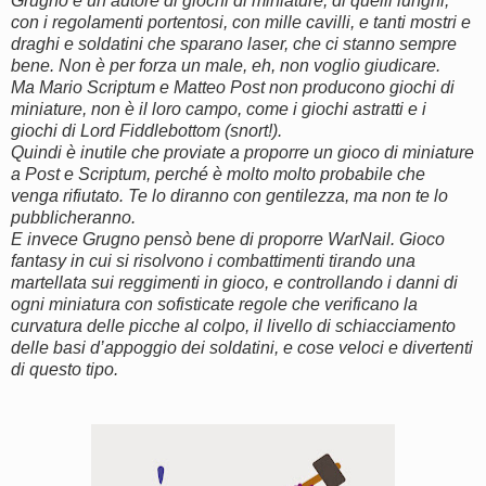
Grugno è un autore di giochi di miniature, di quelli lunghi,
con i regolamenti portentosi, con mille cavilli, e tanti mostri e
draghi e soldatini che sparano laser, che ci stanno sempre
bene. Non è per forza un male, eh, non voglio giudicare.
Ma Mario Scriptum e Matteo Post non producono giochi di
miniature, non è il loro campo, come i giochi astratti e i
giochi di Lord Fiddlebottom (snort!).
Quindi è inutile che proviate a proporre un gioco di miniature
a Post e Scriptum, perché è molto molto probabile che
venga rifiutato. Te lo diranno con gentilezza, ma non te lo
pubblicheranno.
E invece Grugno pensò bene di proporre WarNail. Gioco
fantasy in cui si risolvono i combattimenti tirando una
martellata sui reggimenti in gioco, e controllando i danni di
ogni miniatura con sofisticate regole che verificano la
curvatura delle picche al colpo, il livello di schiacciamento
delle basi d’appoggio dei soldatini, e cose veloci e divertenti
di questo tipo.