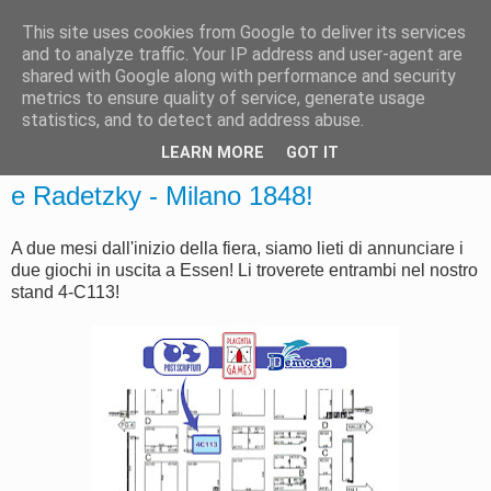
This site uses cookies from Google to deliver its services
Post Scriptum
and to analyze traffic. Your IP address and user-agent are
shared with Google along with performance and security
metrics to ensure quality of service, generate usage
statistics, and to detect and address abuse.
MERCOLEDÌ 29 AGOSTO 2018
LEARN MORE
GOT IT
In uscita a Essen! Wendake: New Allies
e Radetzky - Milano 1848!
A due mesi dall'inizio della fiera, siamo lieti di annunciare i
due giochi in uscita a Essen! Li troverete entrambi nel nostro
stand 4-C113!