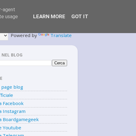
er-agent
LEARN MORE
GOT IT
ate usage
Powered by
Translate
 NEL BLOG
E
page blog
ficiale
a Facebook
a Instagram
a Boardgamegeek
e Youtube
e Telegram