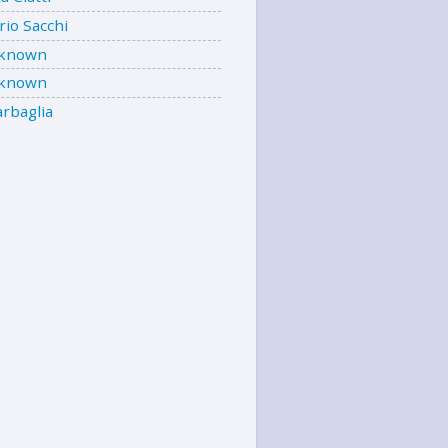
io Sacchi
known
known
rbaglia