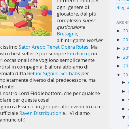
offriremo titoli per
ogni genere di
Blog d
giocatore, dal più
complesso
super
ARCHI
gestionalone
20
►
Bretagne
,
20
all'intrigante
worker
►
tticissimo
Sator Arepo Tenet Opera Rotas
. Ma
20
►
stro best seller è pur sempre
Fun Farm
, un
20
►
ori occasionali che vogliono semplicemente
20
rtirsi in compagnia. E allora abbiamo di
►
emiata ditta
Bellini
-
Signini
-
Scribabs
per
20
▼
ompletamente diverso dal predecessore, ma
►
rtente!
►
l nostro Lord Fiddlebottom, che per qualche
lare per queste cose!
►
ioco a Essen o in giro per altri eventi in cui ci
►
ufficiale
Raven Distribution
e... Vi diamo
▼
nnuncio! :)