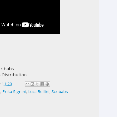
cribabs
n Distribution.
e
11:20
y
,
Erika Signini
,
Luca Bellini
,
Scribabs