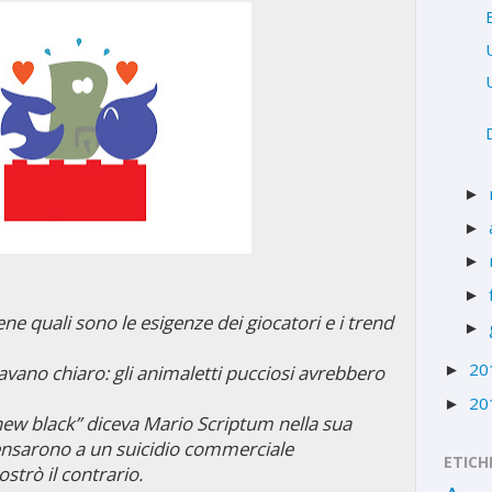
►
►
►
►
e quali sono le esigenze dei giocatori e i trend
►
20
lavano chiaro: gli animaletti pucciosi avrebbero
►
20
►
new black” diceva Mario Scriptum nella sua
pensarono a un suicidio commerciale
ETICH
strò il contrario.