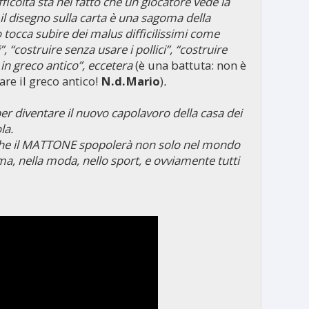
ficoltà sta nel fatto che un giocatore vede la
e il disegno sulla carta è una sagoma della
 tocca subire dei malus difficilissimi come
”, “costruire senza usare i pollici”, “costruire
i in greco antico”, eccetera
(è una battuta: non è
re il greco antico!
N.d.Mario
)
.
per diventare il nuovo capolavoro della casa dei
la.
che il MATTONE spopolerà non solo nel mondo
a, nella moda, nello sport, e ovviamente tutti