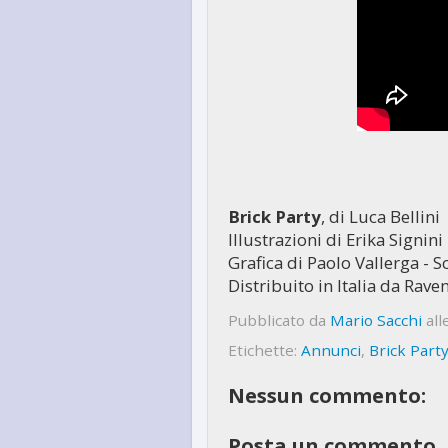
Brick Party
, di Luca Bellini
Illustrazioni di Erika Signini
Grafica di Paolo Vallerga - S
Distribuito in Italia da Rave
Pubblicato da
Mario Sacchi
all
Etichette:
Annunci
,
Brick Part
Nessun commento:
Posta un commento