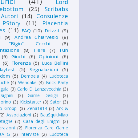
unci
(41)
Lord
lebottom
(25)
Scribabs
Autori
(14)
Consulenze
PStory
(11)
Placentia
es
(11)
FAQ
(10)
Drizzit
(9)
i
(9)
Andrea Chiarvesio
(8)
i "Bigio" Cecchi
(8)
ntazione
(8)
Fiere
(7)
Fun
(6)
Giochi
(6)
Opinioni
(6)
n
(6)
Florenza
(5)
Luca Bellini
laytest
(5)
Segnalazioni
(5)
kdom
(5)
Demoela
(4)
Ludoteca
uché
(4)
Wendake
(4)
Brick Party
igula
(3)
Carlo E. Lanzavecchia
(3)
Signini
(3)
Game Design
(3)
orino
(3)
Kickstarter
(3)
Sator
(3)
o Groppi
(3)
Zena1814
(3)
Ark &
(2)
Associazioni
(2)
BauSquitMiao
etagne
(2)
Casa degli Enigmi
(2)
orazioni
(2)
Florenza Card Game
eA G
(2)
Interviste
(2)
Ludoteca