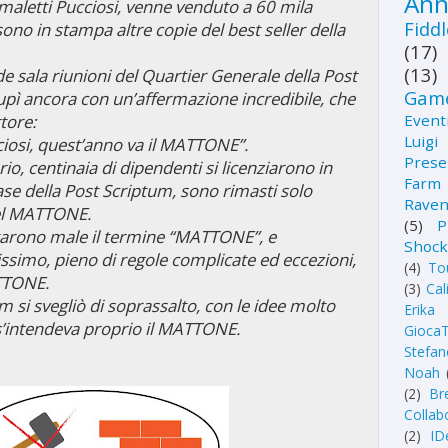
Ann
imaletti Pucciosi, venne venduto a 60 mila
Fidd
sono in stampa altre copie del best seller della
(17)
(13)
e sala riunioni del Quartier Generale della Post
Gam
pì ancora con un’affermazione incredibile, che
Event
ttore:
Luig
ciosi, quest’anno va il MATTONE”.
Prese
rio, centinaia di dipendenti si licenziarono in
Farm
ase della Post Scriptum, sono rimasti solo
Rave
nel MATTONE.
(5)
P
retarono male il termine “MATTONE”, e
Shoc
ssimo, pieno di regole complicate ed eccezioni,
(4)
To
ATTONE.
(3)
Cal
m si svegliò di soprassalto, con le idee molto
Erika 
’intendeva proprio il MATTONE.
GiocaT
Stefan
Noah
(2)
Br
Collab
(2)
ID