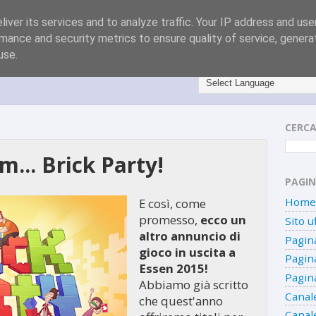
iver its services and to analyze traffic. Your IP address and us
mance and security metrics to ensure quality of service, gener
use.
CERCA
... Brick Party!
PAGIN
Home 
E così, come
promesso,
ecco un
Sito uf
altro annuncio di
Pagin
gioco in uscita a
Pagin
Essen 2015!
Pagin
Abbiamo già scritto
Canal
che quest'anno
Canal