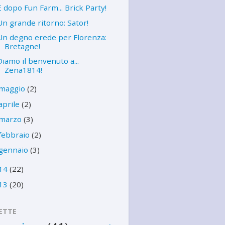
E dopo Fun Farm... Brick Party!
Un grande ritorno: Sator!
Un degno erede per Florenza:
Bretagne!
Diamo il benvenuto a...
Zena1814!
maggio
(2)
aprile
(2)
marzo
(3)
febbraio
(2)
gennaio
(3)
14
(22)
13
(20)
ETTE