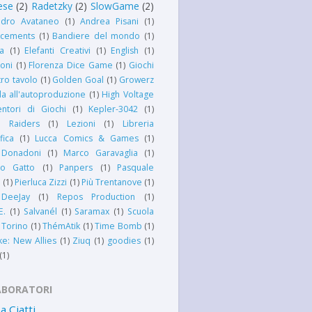
tese
(2)
Radetzky
(2)
SlowGame
(2)
ndro Avataneo
(1)
Andrea Pisani
(1)
cements
(1)
Bandiere del mondo
(1)
ia
(1)
Elefanti Creativi
(1)
English
(1)
oni
(1)
Florenza Dice Game
(1)
Giochi
tro tavolo
(1)
Golden Goal
(1)
Growerz
a all'autoproduzione
(1)
High Voltage
entori di Giochi
(1)
Kepler-3042
(1)
 Raiders
(1)
Lezioni
(1)
Libreria
fica
(1)
Lucca Comics & Games
(1)
 Donadoni
(1)
Marco Garavaglia
(1)
o Gatto
(1)
Panpers
(1)
Pasquale
i
(1)
Pierluca Zizzi
(1)
Più Trentanove
(1)
DeeJay
(1)
Repos Production
(1)
E.
(1)
Salvanél
(1)
Saramax
(1)
Scuola
 Torino
(1)
ThémAtik
(1)
Time Bomb
(1)
e: New Allies
(1)
Ziuq
(1)
goodies
(1)
(1)
ABORATORI
sa Ciatti