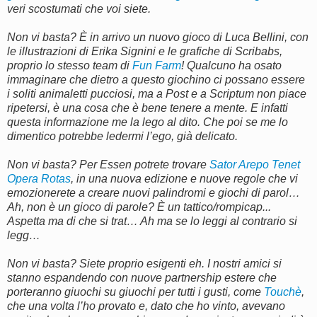
veri scostumati che voi siete.
Non vi basta? È in arrivo un nuovo gioco di Luca Bellini, con
le illustrazioni di Erika Signini e le grafiche di Scribabs,
proprio lo stesso team di
Fun Farm
! Qualcuno ha osato
immaginare che dietro a questo giochino ci possano essere
i soliti animaletti pucciosi, ma a Post e a Scriptum non piace
ripetersi, è una cosa che è bene tenere a mente. E infatti
questa informazione me la lego al dito. Che poi se me lo
dimentico potrebbe ledermi l’ego, già delicato.
Non vi basta? Per Essen potrete trovare
Sator Arepo Tenet
Opera Rotas
, in una nuova edizione e nuove regole che vi
emozionerete a creare nuovi palindromi e giochi di parol…
Ah, non è un gioco di parole? È un tattico/rompicap...
Aspetta ma di che si trat… Ah ma se lo leggi al contrario si
legg…
Non vi basta? Siete proprio esigenti eh. I nostri amici si
stanno espandendo con nuove partnership estere che
porteranno giuochi su giuochi per tutti i gusti, come
Touchè
,
che una volta l’ho provato e, dato che ho vinto, avevano