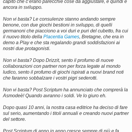
capito che c’erano parecchie cose da aggiustare, e quindi è
ancora in sviluppo.
Non vi basta? Le consulenze stanno andando sempre
benone, con due giochi bestioni in sviluppo, di quelli
germanoni che piacciono a voi duri e puri del cubetto, fra cui
il nuovo titolo della
Placentia Games
, Bretagne, che era in
demo a Play e che sta regalando grandi soddisfazioni ai
nostri due protagonisti.
Non vi basta? Dopo Drizzit, sento il profumo di nuove
collaborazioni con partner non per forza legate al mondo
ludico, sento il profumo di giochi ispirati a nuovi brand noti
che faranno sobbalzare i vostri pigri sederotti.
Non vi basta? Post Scriptum ha annunciato che comprerà la
Asmodeè! Quando avranno i soldi. Ve lo giuro eh.
Dopo quasi 10 anni, la nostra casa editrice ha deciso di fare
sul serio, aumentando i titoli annuali e creando nuovi partner
del settore.
Post Scriptum di anno in anno cresce sempre di più e fa