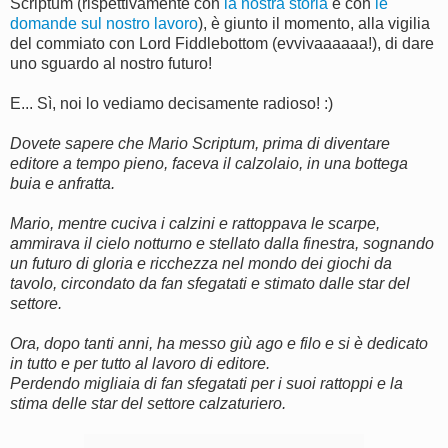
Scriptum (rispettivamente con
la nostra storia
e con
le
domande sul nostro lavoro
), è giunto il momento, alla vigilia
del commiato con Lord Fiddlebottom (evvivaaaaaa!), di dare
uno sguardo al nostro futuro!
E... Sì, noi lo vediamo decisamente radioso! :)
Dovete sapere che Mario Scriptum, prima di diventare
editore a tempo pieno, faceva il calzolaio, in una bottega
buia e anfratta.
Mario, mentre cuciva i calzini e rattoppava le scarpe,
ammirava il cielo notturno e stellato dalla finestra, sognando
un futuro di gloria e ricchezza nel mondo dei giochi da
tavolo, circondato da fan sfegatati e stimato dalle star del
settore.
Ora, dopo tanti anni, ha messo giù ago e filo e si è dedicato
in tutto e per tutto al lavoro di editore.
Perdendo migliaia di fan sfegatati per i suoi rattoppi e la
stima delle star del settore calzaturiero.