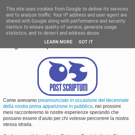
This site uses cookies from Google to deliver its services
Post Scriptum
and to analyze traffic. Your IP address and user-agent are
shared with Google along with performance and security
metrics to ensure quality of service, generate usage
statistics, and to detect and address abuse.
VENERDÌ 13 GIUGNO 2014
LEARN MORE
GOT IT
Un gioco che piaceva a tutti.
Come avevamo
preannunciato in occasione del decennale
della nostra prima apparizione in pubblico
, nei prossimi
mesi racconteremo le nostre esperienze sperando che
possano essere d'aiuto per chi volesse percorrere la nostra
stessa strada.