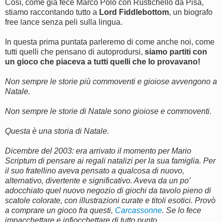
Così, come già fece Marco Polo con Rustichello da Pisa,
stiamo raccontando tutto a
Lord Fiddlebottom
, un biografo
free lance senza peli sulla lingua.
In questa prima puntata parleremo di come anche noi, come
tutti quelli che pensano di autoprodursi,
siamo partiti con
un gioco che piaceva a tutti quelli che lo provavano!
Non sempre le storie più commoventi e gioiose avvengono a
Natale.
Non sempre le storie di Natale sono gioiose e commoventi.
Questa è una storia di Natale.
Dicembre del 2003: era arrivato il momento per Mario
Scriptum di pensare ai regali natalizi per la sua famiglia. Per
il suo fratellino aveva pensato a qualcosa di nuovo,
alternativo, divertente e significativo. Aveva da un po’
adocchiato quel nuovo negozio di giochi da tavolo pieno di
scatole colorate, con illustrazioni curate e titoli esotici. Provò
a comprare un gioco fra questi,
Carcassonne
. Se lo fece
impacchettare e infiocchettare di tutto punto.