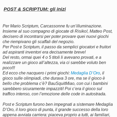
POST & SCRIPTUM: gli inizi
Per Mario Scriptum, Carcassonne fu un’illuminazione.
Insieme al suo compagno di giocate di Risiko!, Matteo Post,
decisero di incontrarsi per poter provare quei nuovi giochi
che riempivano gli scaffali del negozio.
Per Post e Scriptum, il passo da semplici giocatori e fruitori
ad aspiranti inventori era decisamente breve!
Del resto, ormai quei 4 o 5 titoli li avevano provati, e a
realizzare un gioco all’altezza, via ci sarebbe voluto ben
poco!!!
Ed ecco che nacquero i primi giochi:
Medaglia D’Oro
, il
gioco sulle olimpiadi, che durava 3 ore, ma se il gioco è
bello che problema c’è? BauSquitMiao, con cui i bambini
sarebbero sicuramente impazziti! Poi c’era il gioco sul
traffico intenso, con l’emozione delle code in autostrada.
Post e Scriptum furono ben impegnati a sistemare Medaglia
D’Oro, il loro gioco di punta, il grande successo della loro
appena avviata carriera: piaceva proprio a tutti, ai familiari,