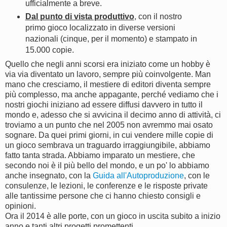
ufficialmente a breve.
Dal punto di vista produttivo
, con il nostro
primo gioco localizzato in diverse versioni
nazionali (cinque, per il momento) e stampato in
15.000 copie.
Quello che negli anni scorsi era iniziato come un hobby è
via via diventato un lavoro, sempre più coinvolgente. Man
mano che cresciamo, il mestiere di editori diventa sempre
più complesso, ma anche appagante, perché vediamo che i
nostri giochi iniziano ad essere diffusi davvero in tutto il
mondo e, adesso che si avvicina il decimo anno di attività, ci
troviamo a un punto che nel 2005 non avremmo mai osato
sognare. Da quei primi giorni, in cui vendere mille copie di
un gioco sembrava un traguardo irraggiungibile, abbiamo
fatto tanta strada. Abbiamo imparato un mestiere, che
secondo noi è il più bello del mondo, e un po' lo abbiamo
anche insegnato, con la
Guida all'Autoproduzione
, con le
consulenze, le lezioni, le conferenze e le risposte private
alle tantissime persone che ci hanno chiesto consigli e
opinioni.
Ora il 2014 è alle porte, con un gioco in uscita subito a inizio
anno e tanti altri progetti promettenti.