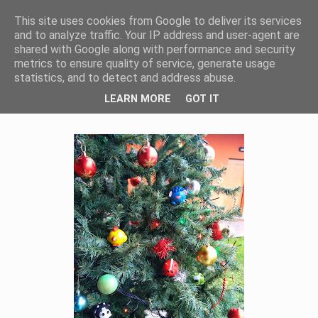
This site uses cookies from Google to deliver its services
Post Scriptum
and to analyze traffic. Your IP address and user-agent are
shared with Google along with performance and security
metrics to ensure quality of service, generate usage
statistics, and to detect and address abuse.
LUNEDÌ 30 DICEMBRE 2013
LEARN MORE
GOT IT
Il 2013 è finito. Viva il 2013.