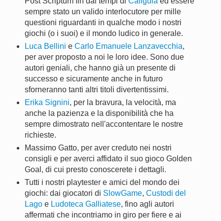
Post Scriptum fin dai tempi di
Caligula
ed essere
sempre stato un valido interlocutore per mille
questioni riguardanti in qualche modo i nostri
giochi (o i suoi) e il mondo ludico in generale.
Luca Bellini
e
Carlo Emanuele Lanzavecchia
,
per aver proposto a noi le loro idee. Sono due
autori geniali, che hanno già un presente di
successo e sicuramente anche in futuro
sforneranno tanti altri titoli divertentissimi.
Erika Signini
, per la bravura, la velocità, ma
anche la pazienza e la disponibilità che ha
sempre dimostrato nell'accontentare le nostre
richieste.
Massimo Gatto, per aver creduto nei nostri
consigli e per averci affidato il suo gioco Golden
Goal, di cui presto conoscerete i dettagli.
Tutti i nostri playtester e amici del mondo dei
giochi: dai giocatori di
SlowGame
,
Custodi del
Lago
e
Ludoteca Galliatese
, fino agli autori
affermati che incontriamo in giro per fiere e ai