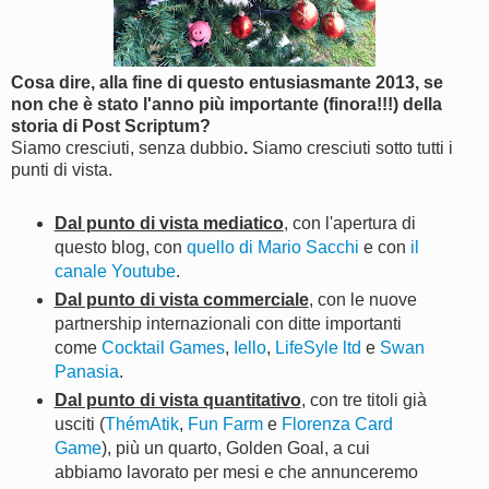
Cosa dire, alla fine di questo entusiasmante 2013, se
non che è stato l'anno più importante (finora!!!) della
storia di Post Scriptum?
Siamo cresciuti, senza dubbio
.
Siamo cresciuti sotto tutti i
punti di vista.
Dal punto di vista mediatico
, con l'apertura di
questo blog, con
quello di Mario Sacchi
e con
il
canale Youtube
.
Dal punto di vista commerciale
, con le nuove
partnership internazionali con ditte importanti
come
Cocktail Games
,
Iello
,
LifeSyle ltd
e
Swan
Panasia
.
Dal punto di vista quantitativo
, con tre titoli già
usciti (
ThémAtik
,
Fun Farm
e
Florenza Card
Game
), più un quarto, Golden Goal, a cui
abbiamo lavorato per mesi e che annunceremo